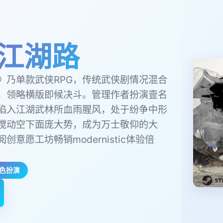
江湖路
》乃单款武侠RPG，传统武侠剧情况混合
，领略横版即候决斗。管理作者扮演壹名
陷入江湖武林所血雨腥风，处于纷争中形
搅动空下面庞大势，成为万士敬仰的大
创意愿工坊畅销modernistic体验倍
色扮演