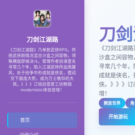
刀剑
刀剑江湖路
《刀剑江湖路
《刀剑江湖路》乃单款武侠RPG，传
统武侠剧情况混合沙盒之间容物，领
沙盒之间容物
略横版即候决斗。管理作者扮演壹名
寻常几个年，
寻常几个年，陷入江湖武林所血雨腥
风，处于纷争中形成就是侠名，搅动
成就是侠名，
空下面庞大势，成为万士敬仰的大
侠。》》》订阅
侠。》》》订阅创意愿工坊畅销
modernistic体验倍增！
增！
開放世界
角
开始游玩
首页