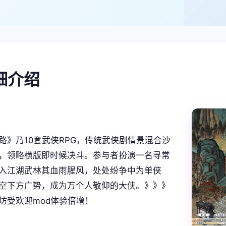
详细介绍
路》乃10套武侠RPG，传统武侠剧情景混合沙
，领略横版即时候决斗。参与者扮演一名寻常
入江湖武林其血雨腥风，处处纷争中为单侠
空下方广势，成为万个人敬仰的大侠。》》》
坊受欢迎mod体验倍增！