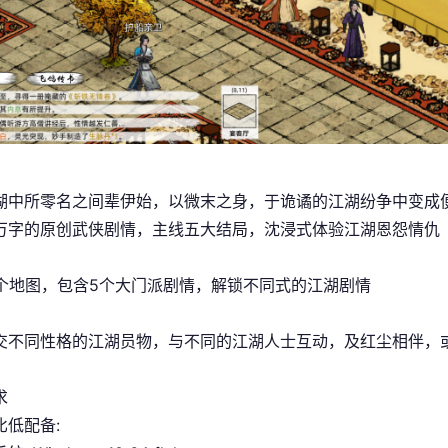
湖中所零名之间辈伊始，以微末之身，于诡谲的江湖纷争中变成
万字的原创武侠剧情，主线五大结局，沈浸式体验江湖恩怨情仇
5个地图，包含5个大门派剧情，解锁不同式的江湖剧情
交不同性格的江湖员物，与不同的江湖人士互动，及红尘相伴，
求
比低配备: