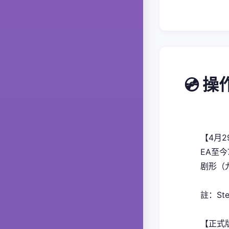
💿 
【4月
EA至
剧形（九
註：S
【正式