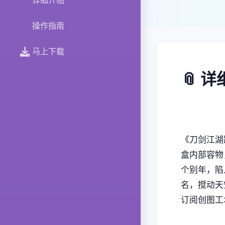
详细介绍
操作指南
马上下载
📎 
《刀剑江湖
盒内部容物
个别年，陷
名，搅动天
订阅创图工