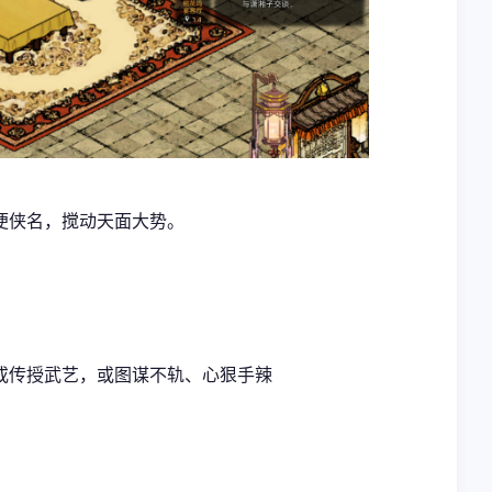
便侠名，搅动天面大势。
或传授武艺，或图谋不轨、心狠手辣