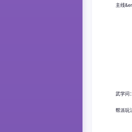
主线&e
武学问
帮派玩