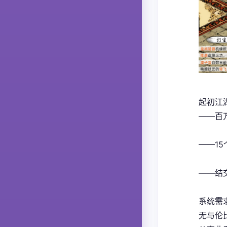
起初江
——百
——1
——结
系统需
无与伦