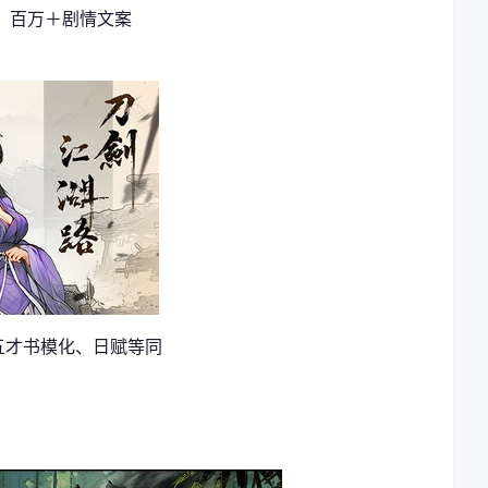
图，百万＋剧情文案
五才书模化、日赋等同