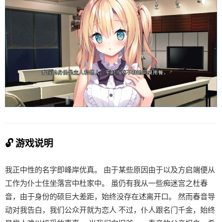
🔓 游戏说明
我正中性的名字即峰岸优真。 由于某些原因由于以及方启端便从
工作为仆士住坐落宫中杜家中。 虽仍有我从一些痴迷宫之杜春
音，由于身份的硕巨大差距，始终没存在述离开口。 然而春音导
动对我告白，我们公众开就为恋人 不过，仆人跟名门千金，始终