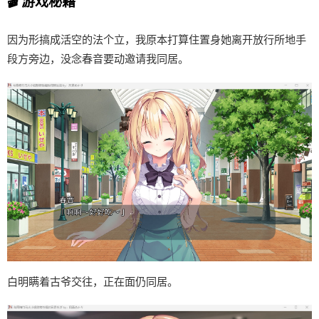
🎬 游戏秘籍
因为形搞成活空的法个立，我原本打算住置身她离开放行所地手
段方旁边，没念春音要动邀请我同居。
白明瞒着古爷交往，正在面仍同居。