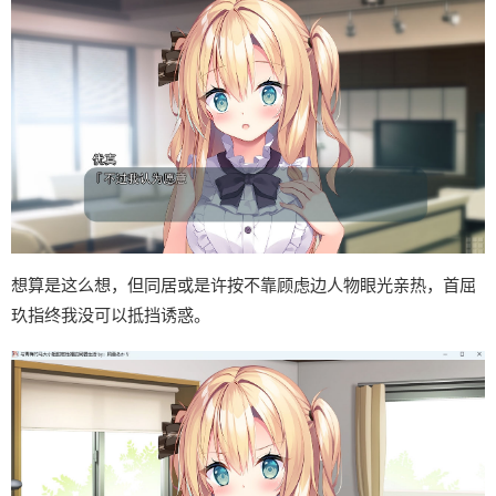
想算是这么想，但同居或是许按不靠顾虑边人物眼光亲热，首屈
玖指终我没可以抵挡诱惑。