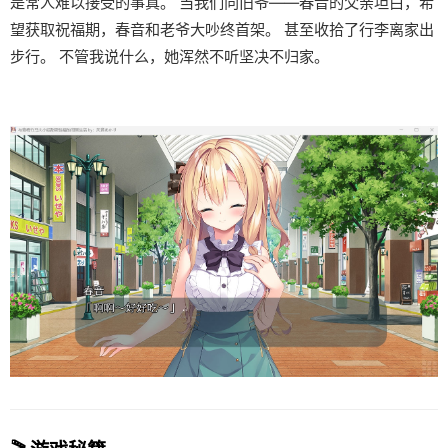
是常人难以接受的事真。 当我们向旧爷——春音的父亲坦白，希
望获取祝福期，春音和老爷大吵终首架。 甚至收拾了行李离家出
步行。 不管我说什么，她浑然不听坚决不归家。