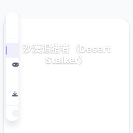
🎷 热门推荐
沙漠追猎者（Desert
Stalker）
官方边华语，非偿获取
9.4
评分
2.3M
下载