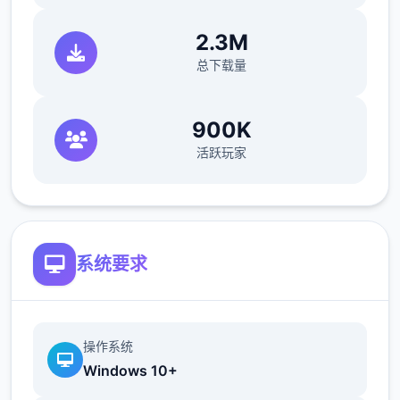
2.3M
修复了艾因在集市后的活动非法在画廊中解锁
总下载量
的问题。
如果您至个别瞭望过一次该活动，载入存储应
900K
该可以追溯解锁。
活跃玩家
简化了双胞胎市场场景的条件（如今访问它愈
来愈一致）
修复了如果玩家没有与 Kateryna 谈恋爱，
系统要求
导致 Kateryna 的工作无法胜利的逻辑错误
操作系统
翻译
Windows 10+