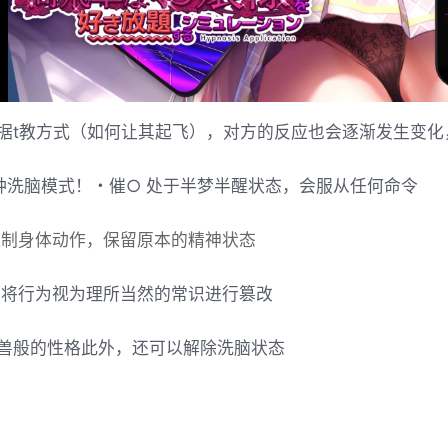
据t教方式（如何让其起飞），对方的反应也会逐渐发生变化
种洗脑模式！・催○ 处于半梦半醒状态，会服从任何命令
控制身体动作，保留原本的精神状态
 将行为视为理所当然的常识进行篡改
兽般的性格此外，还可以解除洗脑状态