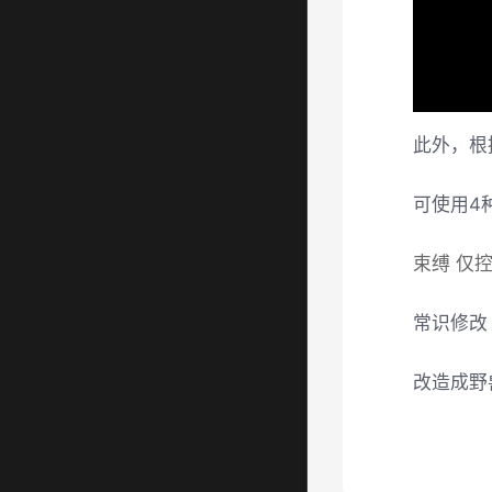
此外，根
可使用4
束缚 仅
常识修改
改造成野