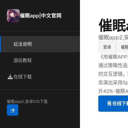
催眠app|中文官网
催眠
催眠app2,
玩法说明
安卓
催
《用催眠AP
游玩教程
通过策略性选
的交互逻辑，
在线下载
态演出采用S
升40%-催眠A
催眠app2,安卓IOS下载
🗒️ 在线下