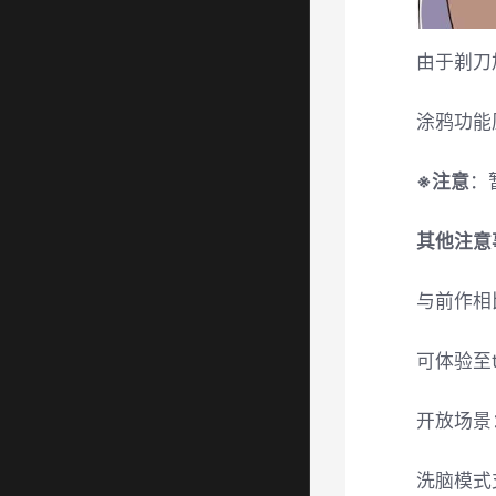
由于剃刀
涂鸦功能
※注意
：
其他注意
与前作相
可体验至
开放场景
洗脑模式