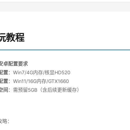
 游玩教程
p安卓配置要求
配置​
​：Win7/4G内存/核显HD520
配置​
​：Win11/16G内存/GTX1660
空间​
​：需预留5GB（含后续更新缓存）
攻略：