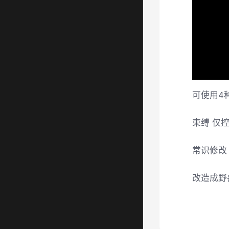
可使用4
束缚 仅
常识修改
改造成野