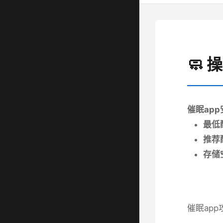
🧼 
催眠ap
​最低
​推荐
​存储
催眠app