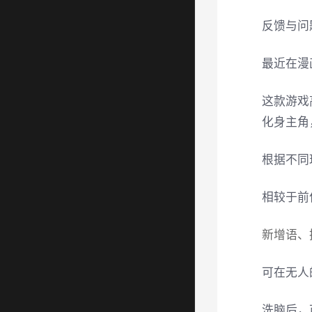
反馈与问
最近在漫
这款游戏
化身主角
根据不同
相较于前
新增语、
可在无人
洗脑后，