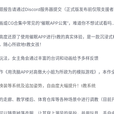
题报告请通过Discord服务器提交（正式版发布前仅限支援者
画或CG合集中常见的“催眠APP公寓”，难道你不想试试看吗
高度还原了使用催眠APP进行t教的真实体验，是一款沉浸
，随心所欲地t教女孩！
玩法，女主角会通过丰富的台词和动画给予多样反馈
作《用洗脑APP对高傲大小姐为所欲为的模拟游戏》，本作
换装等系统及追加姿势，自由度大幅提升！t教系统
的走廊、教学楼后、体育仓库等各种场景中进行调教（目前
可以随意掉落衣服、让其穿上漏风的装扮，并用玩具、手自