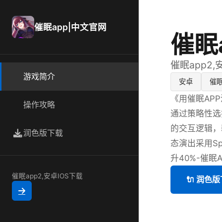
催眠app|中文官网
催眠
催眠app2,
游戏简介
安卓
催
《用催眠AP
操作攻略
通过策略性选
的交互逻辑，
润色版下载
态演出采用S
升40%-催眠A
催眠app2,安卓IOS下载
🔌 润色