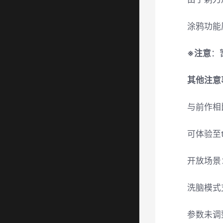
涂鸦功能
※注意
：
其他注意
与前作相
可体验至
开放场景
洗脑模式
参数未调