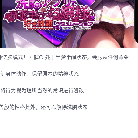
种洗脑模式！・催○ 处于半梦半醒状态，会服从任何命令
控制身体动作，保留原本的精神状态
 将行为视为理所当然的常识进行篡改
兽般的性格此外，还可以解除洗脑状态