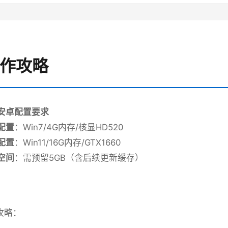
操作攻略
p安卓配置要求
配置​
​：Win7/4G内存/核显HD520
配置​
​：Win11/16G内存/GTX1660
空间​
​：需预留5GB（含后续更新缓存）
攻略：